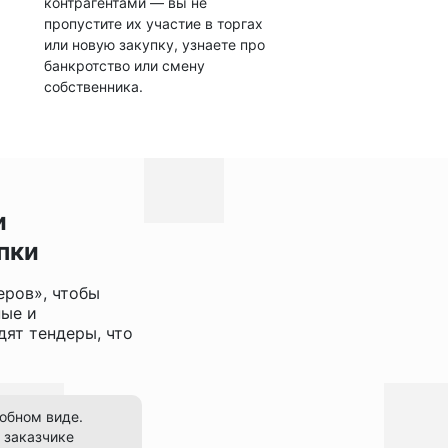
контрагентами — вы не
пропустите их участие в торгах
или новую закупку, узнаете про
банкротство или смену
собственника.
и
пки
еров», чтобы
ные и
ят тендеры, что
добном виде.
 заказчике