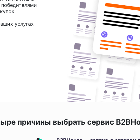
и победителями
купок.
аших услугах
ыре причины выбрать сервис B2BH