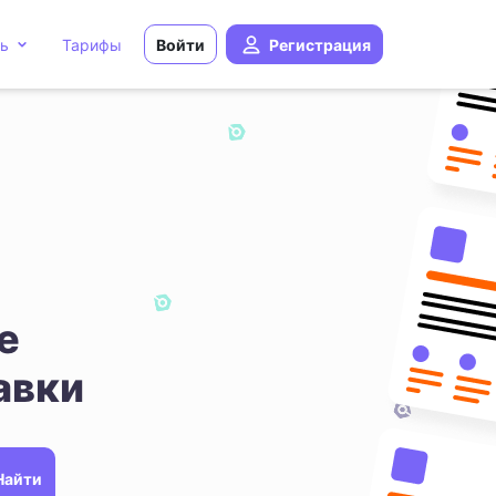
ь
Тарифы
Войти
Регистрация
е
авки
Найти