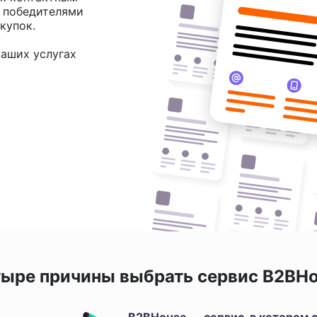
и победителями
купок.
аших услугах
ыре причины выбрать сервис B2BH