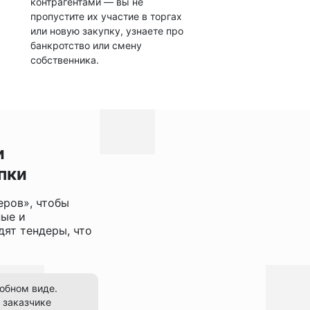
контрагентами — вы не
пропустите их участие в торгах
или новую закупку, узнаете про
банкротство или смену
собственника.
и
пки
еров», чтобы
ные и
ят тендеры, что
добном виде.
 заказчике