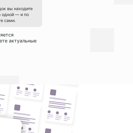
док вы находите
 одной — и по
е сами.
няется
дете актуальные