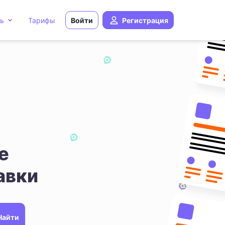
ь
Тарифы
Войти
Регистрация
е
авки
Найти