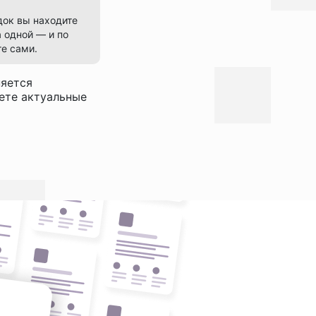
док вы находите
 одной — и по
е сами.
няется
дете актуальные