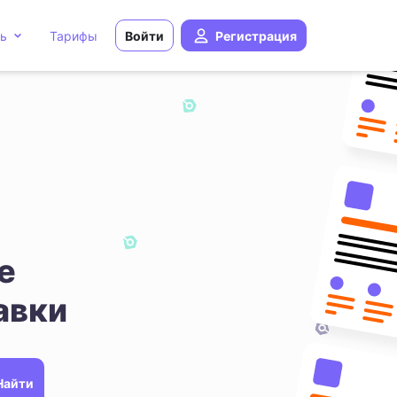
ь
Тарифы
Войти
Регистрация
е
авки
Найти