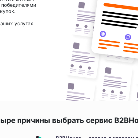
и победителями
купок.
аших услугах
ыре причины выбрать сервис B2BH