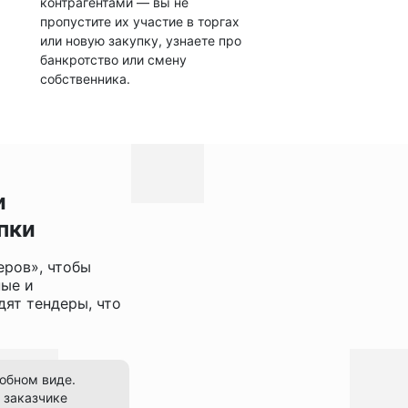
контрагентами — вы не
пропустите их участие в торгах
или новую закупку, узнаете про
банкротство или смену
собственника.
и
пки
еров», чтобы
ные и
ят тендеры, что
добном виде.
 заказчике