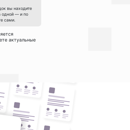
док вы находите
 одной — и по
е сами.
няется
дете актуальные