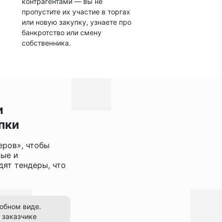
контрагентами — вы не
пропустите их участие в торгах
или новую закупку, узнаете про
банкротство или смену
собственника.
и
пки
еров», чтобы
ные и
ят тендеры, что
добном виде.
 заказчике