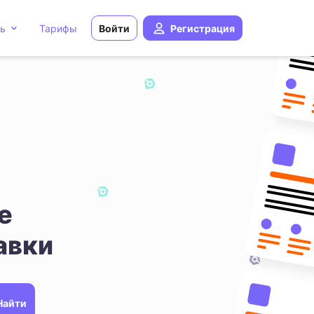
ь
Тарифы
Войти
Регистрация
е
авки
Найти