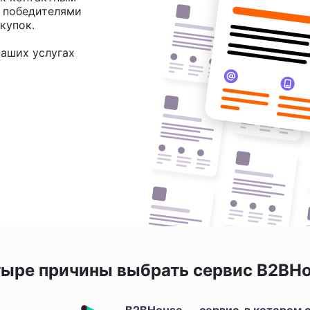
и победителями
купок.
аших услугах
ыре причины выбрать сервис B2BH