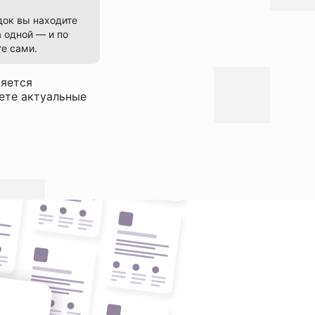
док вы находите
 одной — и по
е сами.
няется
дете актуальные