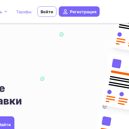
ь
Тарифы
Войти
Регистрация
е
авки
Найти