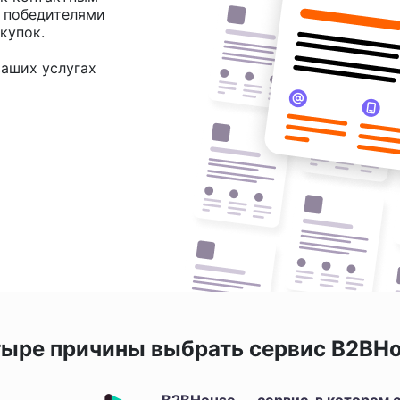
и победителями
купок.
аших услугах
ыре причины выбрать сервис B2BH