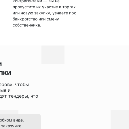
контрагентами — вы не
пропустите их участие в торгах
или новую закупку, узнаете про
банкротство или смену
собственника.
и
пки
еров», чтобы
ные и
ят тендеры, что
добном виде.
 заказчике