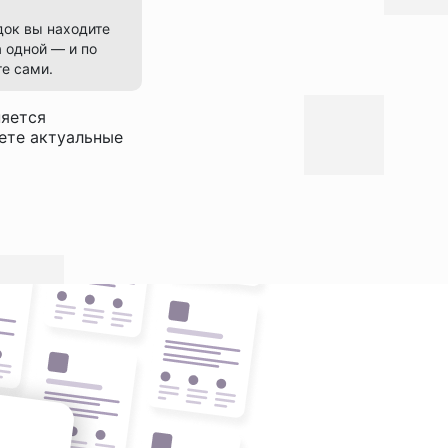
док вы находите
 одной — и по
е сами.
няется
дете актуальные