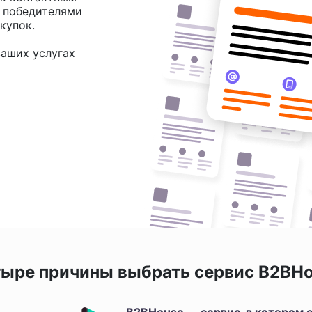
и победителями
купок.
аших услугах
ыре причины выбрать сервис B2BH