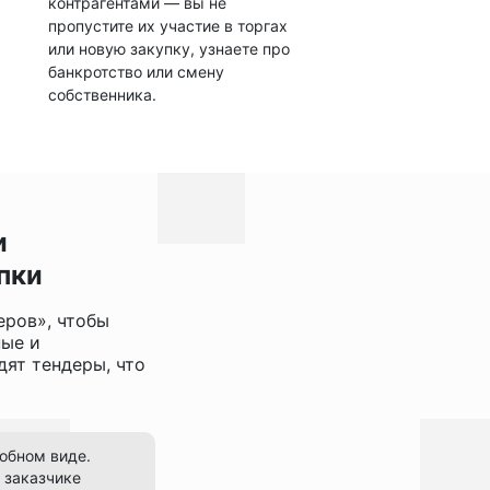
контрагентами — вы не
пропустите их участие в торгах
или новую закупку, узнаете про
банкротство или смену
собственника.
и
пки
еров», чтобы
ные и
ят тендеры, что
добном виде.
 заказчике