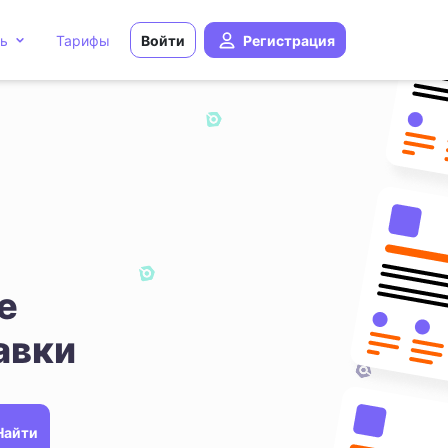
ь
Тарифы
Войти
Регистрация
е
авки
Найти